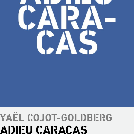
YAËL COJOT-GOLDBERG
ADIEU CARACAS