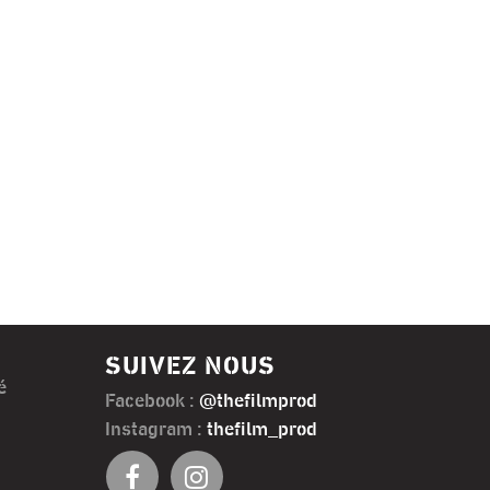
SUIVEZ NOUS
é
Facebook :
@thefilmprod
Instagram :
thefilm_prod