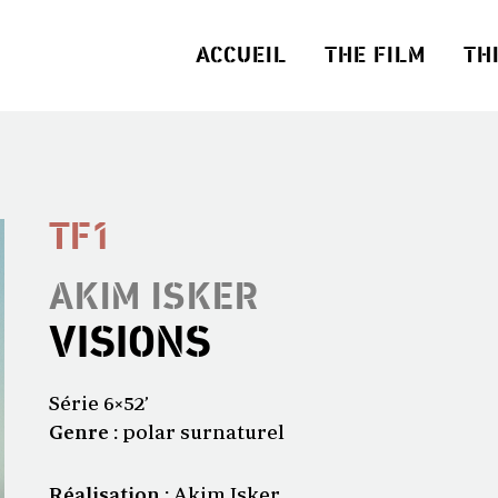
ACCUEIL
THE FILM
TH
TF1
AKIM ISKER
VISIONS
Série 6×52’
Genre :
polar surnaturel
Réalisation :
Akim Isker